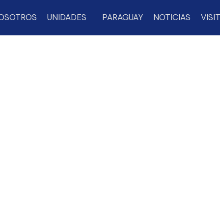
OSOTROS
UNIDADES
PARAGUAY
NOTICIAS
VISI
CONTRÁ NUESTRA OFIC
VISITANOS