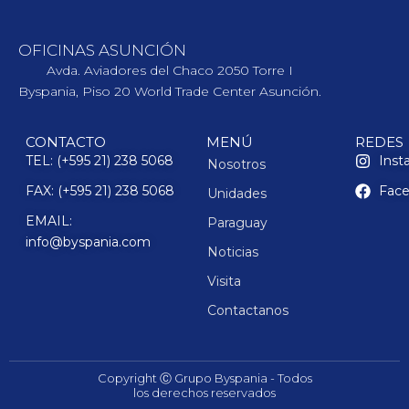
OFICINAS ASUNCIÓN
Avda. Aviadores del Chaco 2050 Torre I
Byspania, Piso 20 World Trade Center Asunción.
CONTACTO
MENÚ
REDES
TEL: (+595 21) 238 5068
Inst
Nosotros
FAX: (+595 21) 238 5068
Fac
Unidades
EMAIL:
Paraguay
info@byspania.com
Noticias
Visita
Contactanos
Copyright Ⓒ Grupo Byspania - Todos
los derechos reservados